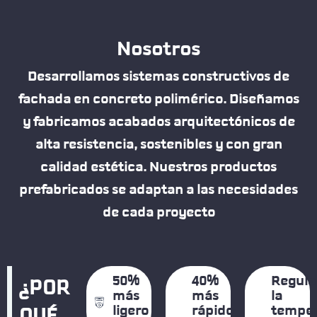
Nosotros
Desarrollamos sistemas constructivos de
fachada en concreto polimérico. Diseñamos
y fabricamos acabados arquitectónicos de
alta resistencia, sostenibles y con gran
calidad estética. Nuestros productos
prefabricados se adaptan a las necesidades
de cada proyecto
50%
40%
Regula
¿POR
más
más
la
ligero
rápido
temper
QUÉ